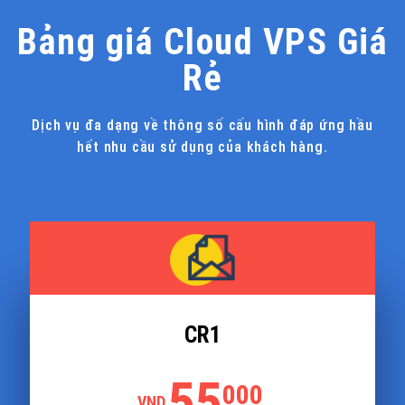
Bảng giá Cloud VPS Giá
Rẻ
Dịch vụ đa dạng về thông số cấu hình đáp ứng hầu
hết nhu cầu sử dụng của khách hàng.
CR1
55
000
VND