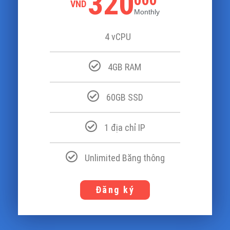
320
VND
Monthly
4 vCPU
4GB RAM
60GB SSD
1 địa chỉ IP
Unlimited Băng thông
Đăng ký