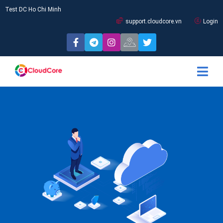
Test DC Ho Chi Minh
support.cloudcore.vn
Login