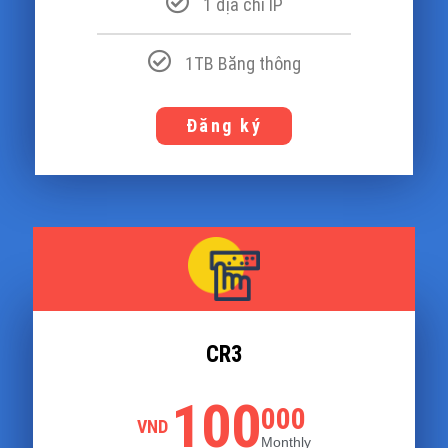
1 địa chỉ IP
1TB Băng thông
Đăng ký
CR3
100
000
VND
Monthly