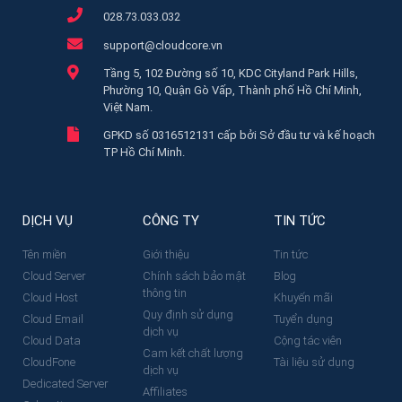
028.73.033.032
support@cloudcore.vn
Tầng 5, 102 Đường số 10, KDC Cityland Park Hills,
Phường 10, Quận Gò Vấp, Thành phố Hồ Chí Minh,
Việt Nam.
GPKD số 0316512131 cấp bởi Sở đầu tư và kế hoạch
TP Hồ Chí Minh.
DỊCH VỤ
CÔNG TY
TIN TỨC
Tên miền
Giới thiệu
Tin tức
Cloud Server
Chính sách bảo mật
Blog
thông tin
Cloud Host
Khuyến mãi
Quy định sử dụng
Cloud Email
Tuyển dụng
dịch vụ
Cloud Data
Cộng tác viên
Cam kết chất lượng
CloudFone
Tài liệu sử dụng
dịch vụ
Dedicated Server
Affiliates