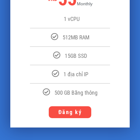
Monthly
1 vCPU
512MB RAM
15GB SSD
1 địa chỉ IP
500 GB Băng thông
Đăng ký