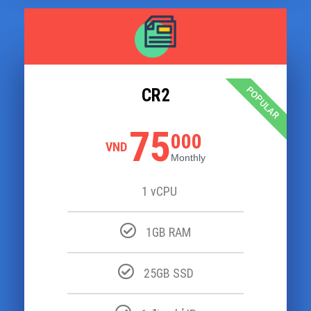
POPULAR
CR2
75
000
VND
Monthly
1 vCPU
1GB RAM
25GB SSD