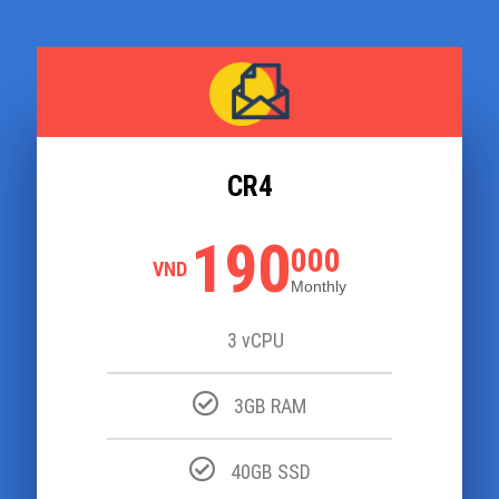
CR4
190
000
VND
Monthly
3 vCPU
3GB RAM
40GB SSD