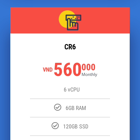
CR6
560
000
VND
Monthly
6 vCPU
6GB RAM
120GB SSD