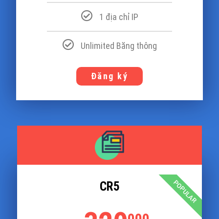
1 địa chỉ IP
Unlimited Băng thông
Đăng ký
POPULAR
CR5
000