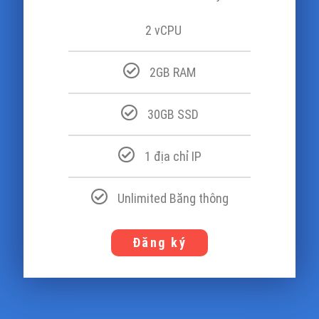
2 vCPU
2GB RAM
30GB SSD
1 địa chỉ IP
Unlimited Băng thông
Đăng ký